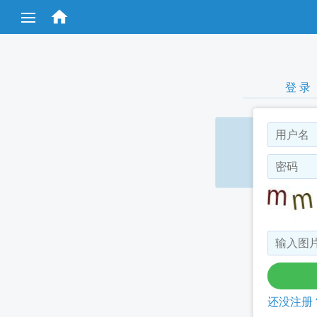
跳

转
到
主
要
内
容
登 录
还没注册