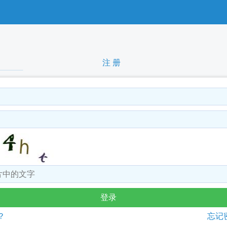
注 册
？
忘记