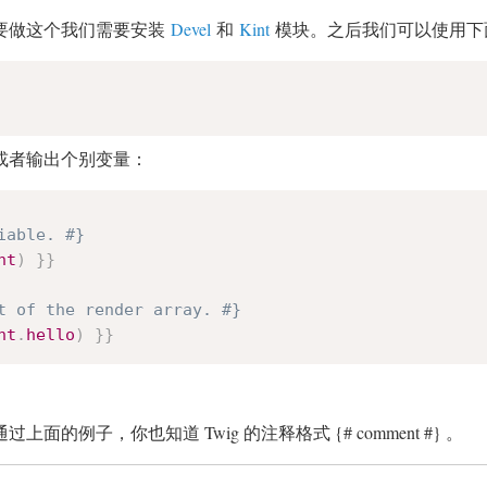
要做这个我们需要安装
Devel
和
Kint
模块。之后我们可以使用下
或者输出个别变量：
iable. #}
nt
)
}}
t of the render array. #}
nt
.
hello
)
}}
通过上面的例子，你也知道 Twig 的注释格式 {# comment #} 。