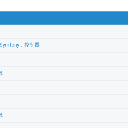
块，Symfony，控制器
息
息