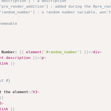
'description'] : a description

'pre_render_addition'] : added during the #pre_ren
'random_number'] : a random number variable, won't
hemeable

 Number:
{{
element
[
'
#random_number
'
]
}}
</
div
>
nt
.
description
}}
</
p
>
link
}}
ut #}
t the element
</
h3
>
}}
3
>
link
}}