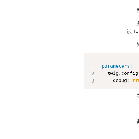
试 T
parameters
:
  twig.config
    debug
:
tr