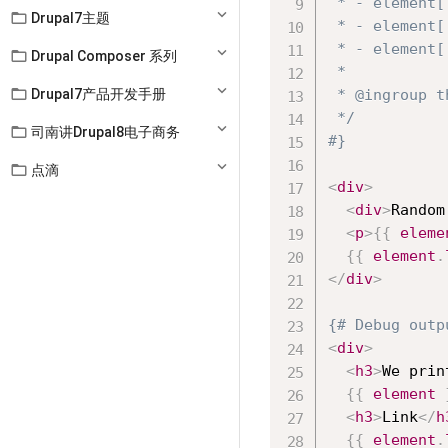
 * - element[

Drupal7主题
 * - element[
 * - element[

Drupal Composer 系列
 *


Drupal7产品开发手册
 * @ingroup t
 */


司南讲Drupal8电子商务
#}

点滴
<
div
>
<
div
>
Random
<
p
>
{{
eleme
{{
element
.
</
div
>
{# Debug outp
<
div
>
<
h3
>
We prin
{{
element
<
h3
>
Link
</
h
{{
element
.