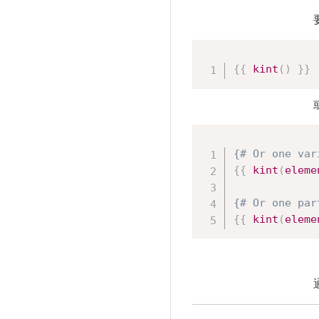
{{
kint
(
)
}}
{# Or one var
{{
kint
(
eleme
{# Or one par
{{
kint
(
eleme