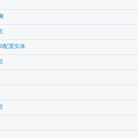
对象
息
体和配置实体
息
息