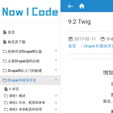
跳

转
到
主
要
9.2 Twig
内
容
Main

首页
navigation
2017-02-11
作者

购买及下载
面
首页
Drupal 8 模块

听晴空讲Drupal8主题
包
屑

云客Drupal源码分析
导

Drupal8从入门到精通
增加
航

Drupal 8 模块开发

0. 前言

课程1. 概述
展名

课程2. 区块，配置和表单

课程3. 表单配置和管理