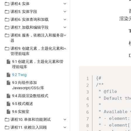

课程4. 实体

课程5. 实体字段
渲染元

课程6. 实体查询和加载

课程7. 加载和编辑字段

课程8. 服务，依赖注入和服务容
器

课程9. 创建元素，主题化元素和
管理前端库

9.1 创建元素，主题化元素和管
理前端库

9.2 Twig
{#


9.3 向组件添加
/**

Javascript/CSS/库
 * @file


9.4 高级渲染数组模式
 * Default th

9.5 模式概述
 *


 * Available 
9.6 实验室
 * - element:

课程10. 单体和功能测试
 * - element[

课程11. 依赖注入回顾