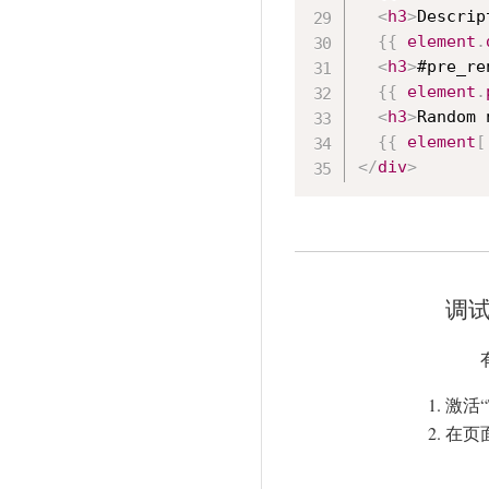
<
h3
>
Descrip
{{
element
.
<
h3
>
#pre_re
{{
element
.
<
h3
>
Random 
{{
element
[
</
div
>
调试 
激活“
在页