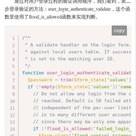
通过对用户登录过程的验证调用顺序，我们看到，第二
步登录验证的方法：user_login_authenticate_validate，这个函
数里使用了flood_is_allowed函数来实现判断。
copy
/**

 * A validate handler on the login form. C
 * against local users table. If successfu
 * is set to the matching user ID.

 */
function
user_login_authenticate_validate
$password
=
trim
(
$form_state
[
'values'
]
[
if
(
!
empty
(
$form_state
[
'values'
]
[
'name'
// Do not allow any login from the cu
// reached. Default is 50 failed atte
// independent of the per-user limit 
// in to many different user accounts
// since there may be only one appare
if
(
!
flood_is_allowed
(
'failed_login_a
$form_state
[
'flood_control_triggere