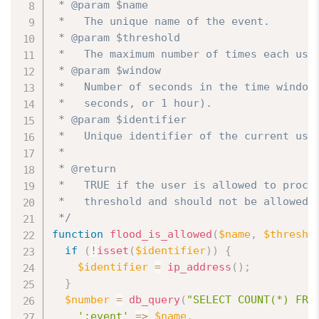
 * @param $name

 *   The unique name of the event.

 * @param $threshold

 *   The maximum number of times each user
 * @param $window

 *   Number of seconds in the time window 
 *   seconds, or 1 hour).

 * @param $identifier

 *   Unique identifier of the current user
 *

 * @return

 *   TRUE if the user is allowed to procee
 *   threshold and should not be allowed t
 */
function
flood_is_allowed
(
$name
,
$thresho
if
(
!
isset
(
$identifier
)
)
{
$identifier
=
ip_address
(
)
;
}
$number
=
db_query
(
"SELECT COUNT(*) FRO
':event'
=
>
$name
,