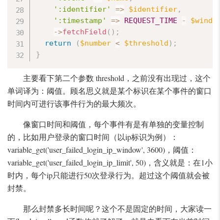
':identifier'
=
>
$identifier
,
':timestamp'
=
>
REQUEST_TIME
-
$windo
-
>
fetchField
(
)
;
return
(
$number
<
$threshold
)
;
}
主要看下第二个参数 threshold，之前没有出现过，这个
单词译为：阈值。顾名思义就是某个标识在某个事件的窗口
时间内可进行该事件行为的最大频次。
像窗口时间和阈值，每个事件有是有单独的变量控制
的，比如用户登录的窗口时间（以ip标识为例）：
variable_get('user_failed_login_ip_window', 3600)，阈值：
variable_get('user_failed_login_ip_limit', 50)，含义就是：在1小
时内，每个ip只能进行50次登录行为。超过这个阈值就会被
封禁。
那么封禁多长时间呢？这个不是固定的时间，大家读一