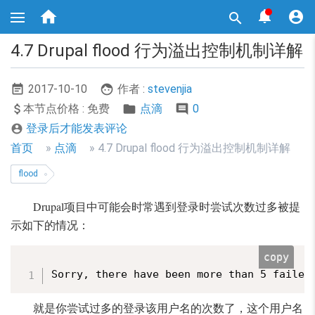
跳



转

到
主
4.7 Drupal flood 行为溢出控制机制详解
要
内
容
2017-10-10
作者 :
stevenjia
本节点价格 : 免费
点滴
0
登录后才能发表评论

面
首页
点滴
4.7 Drupal flood 行为溢出控制机制详解
包
flood
屑
Drupal项目中可能会时常遇到登录时尝试次数过多被提
导
示如下的情况：
航
copy
Sorry, there have been more than 5 failed
就是你尝试过多的登录该用户名的次数了，这个用户名