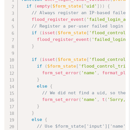
if
(
empty
(
$form_state
[
'uid'
]
)
)
{
// Always register an IP-based failed
flood_register_event
(
'failed_login_at
// Register a per-user failed login e
if
(
isset
(
$form_state
[
'flood_control_
flood_register_event
(
'failed_login_
}
if
(
isset
(
$form_state
[
'flood_control_
if
(
$form_state
[
'flood_control_trig
form_set_error
(
'name'
,
format_plu
}
else
{
// We did not find a uid, so the 
form_set_error
(
'name'
,
t
(
'Sorry, 
}
}
else
{
// Use $form_state['input']['name']