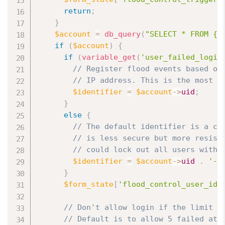
return
;
}
$account
=
db_query
(
"SELECT * FROM {u
if
(
$account
)
{
if
(
variable_get
(
'user_failed_login
// Register flood events based on
// IP address. This is the most s
$identifier
=
$account
-
>
uid
;
}
else
{
// The default identifier is a co
// is less secure but more resist
// could lock out all users with 
$identifier
=
$account
-
>
uid
.
'-'
}
$form_state
[
'flood_control_user_ide
// Don't allow login if the limit f
// Default is to allow 5 failed att