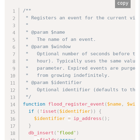
copy
/**

 * Registers an event for the current visi
 *

 * @param $name

 *   The name of an event.

 * @param $window

 *   Optional number of seconds before thi
 *   hour). Typically uses the same value 
 *   parameter. Expired events are purged 
 *   from growing indefinitely.

 * @param $identifier

 *   Optional identifier (defaults to the 
 */
function
flood_register_event
(
$name
,
$win
if
(
!
isset
(
$identifier
)
)
{
$identifier
=
ip_address
(
)
;
}
db_insert
(
'flood'
)