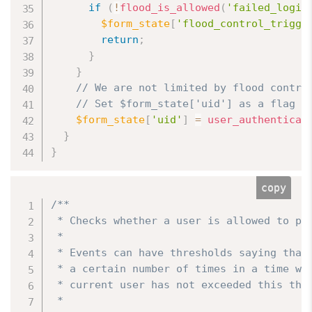
if
(
!
flood_is_allowed
(
'failed_login
$form_state
[
'flood_control_trigge
return
;
}
}
// We are not limited by flood contro
// Set $form_state['uid'] as a flag f
$form_state
[
'uid'
]
=
user_authenticat
}
}
copy
/**

 * Checks whether a user is allowed to pro
 *

 * Events can have thresholds saying that 
 * a certain number of times in a time win
 * current user has not exceeded this thre
 *
