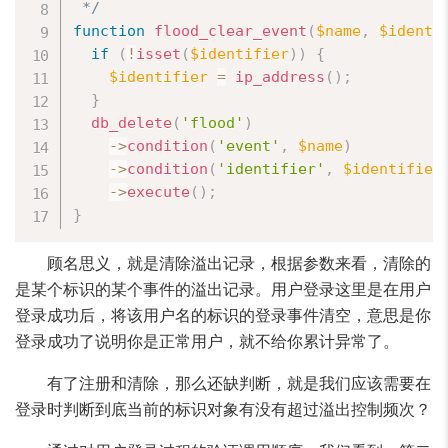
 */
function
flood_clear_event
(
$name
,
$identi
if
(
!
isset
(
$identifier
)
)
{
$identifier
=
ip_address
(
)
;
}
db_delete
(
'flood'
)
-
>
condition
(
'event'
,
$name
)
-
>
condition
(
'identifier'
,
$identifier
-
>
execute
(
)
;
}
顾名思义，就是清除溢出记录，根据参数来看，清除的
是某个标识的某个事件的溢出记录。用户登录这里是在用户
登录成功后，将该用户名的标识的登录事件清空，意思是你
登录成功了说明你是正常用户，就不给你累计异常了。
有了注册和清除，那么还缺判断，就是我们应该需要在
登录时判断到底当前的标识对象有没有超过溢出控制频次？