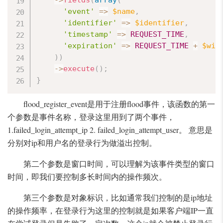
-
>
fields
(
array
(
'event'
=
>
$name
,
'identifier'
=
>
$identifier
,
'timestamp'
=
>
REQUEST_TIME
,
'expiration'
=
>
REQUEST_TIME
+
$win
)
)
-
>
execute
(
)
;
}
flood_register_event是用于注册flood事件，该函数的第一
个参数是事件名称，登录这里用到了两个事件，
1.failed_login_attempt_ip 2. failed_login_attempt_user。 意思是
分别对ip和用户名的登录行为做溢出控制。
第二个参数是窗口时间，可以理解为该事件类型的窗口
时间，即我们要控制多长时间内的操作频次。
第三个参数是对象标识，比如通常我们控制的是ip地址
的操作频率，在登录行为这里的控制就是如果客户端IP一直