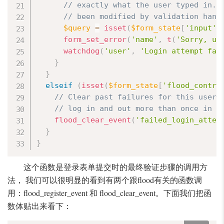
// exactly what the user typed in. 
// been modified by validation hand
$query
=
isset
(
$form_state
[
'input'
]
form_set_error
(
'name'
,
t
(
'Sorry, un
watchdog
(
'user'
,
'Login attempt fai
}
}
elseif
(
isset
(
$form_state
[
'flood_contro
// Clear past failures for this user 
// log in and out more than once in a
flood_clear_event
(
'failed_login_attem
}
}
这个函数是登录表单提交时的最终验证步骤的调用方
法， 我们可以很明显的看到有两个跟flood有关的函数调
用：flood_register_event 和 flood_clear_event。下面我们把函
数体贴出来看下：