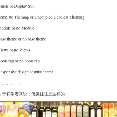
anels or Display Suit
emplate Theming or Decoupled Headless Theming
odule or no Module
ase theme or no base theme
iews or no Views
ootstrap or no bootstrap
esponsive design or multi theme
。。。。。。
对于初学者来说，感觉往往是这样的：