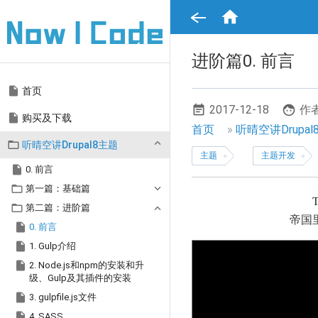
跳

转
到
主
要
进阶篇0. 前言
内
容
Main

首页
navigation
2017-12-18
作者

购买及下载
面
首页
听晴空讲Drupa

听晴空讲Drupal8主题
包
主题
主题开发

屑
0. 前言

第一篇：基础篇
导

第二篇：进阶篇
航
帝国

0. 前言

1. Gulp介绍

2. Node.js和npm的安装和升
级、Gulp及其插件的安装

3. gulpfile.js文件

4. SASS