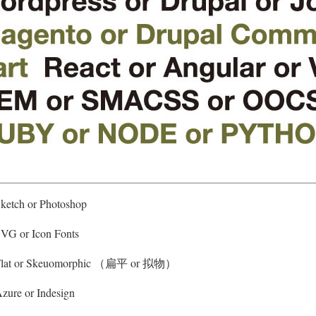
ketch or Photoshop
VG or Icon Fonts
Flat or Skeuomorphic （扁平 or 拟物）
zure or Indesign