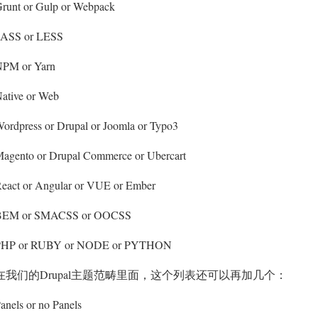
runt or Gulp or Webpack
SASS or LESS
PM or Yarn
ative or Web
ordpress or Drupal or Joomla or Typo3
agento or Drupal Commerce or Ubercart
eact or Angular or VUE or Ember
BEM or SMACSS or OOCSS
PHP or RUBY or NODE or PYTHON
在我们的Drupal主题范畴里面，这个列表还可以再加几个：
anels or no Panels