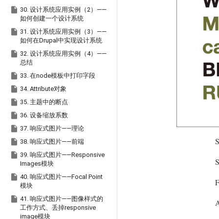

30. 设计系统应用实例（2）——
如何创建一个设计系统

31. 设计系统应用实例（3）——
如何在Drupal中实现设计系统

32. 设计系统应用实例（4）——
总结

33. 在node模板中打印字段

34. Attribute对象

35. 主题中的断点

36. 设备缩放系数

37. 响应式图片——理论
S

38. 响应式图片——前端

39. 响应式图片——Responsive
S
Images模块

40. 响应式图片——Focal Point
模块

41. 响应式图片——图像样式的
A
工作方式、丢掉responsive
image模块