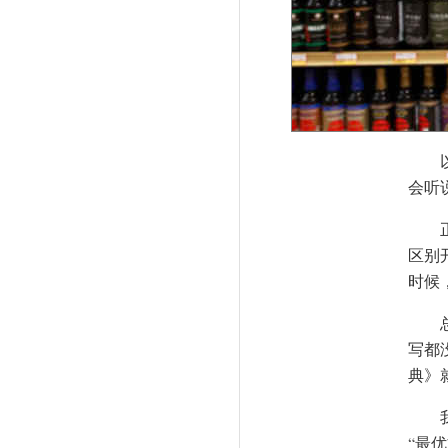
会听
区别
时候
写都
典》
“最