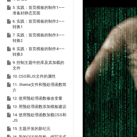

5. 实践：首页模板的制作1——
准备好静态页面

6. 实践：首页模板的制作2——
转换1

7. 实践：首页模板的制作3——
转换2

8. 实践：首页模板的制作4——
转换3

9. 控制主题中的库及其加载的
文件

10. CSS和JS文件的属性

11. .theme文件和预处理函数简
介

12. 使用预处理函数修改变量

13. 用预处理函数添加模板建议

14. 使用预处理函数加载CSS和
JS

15. 主题开发的新纪元
16. 新的CSS的架构、编写方式