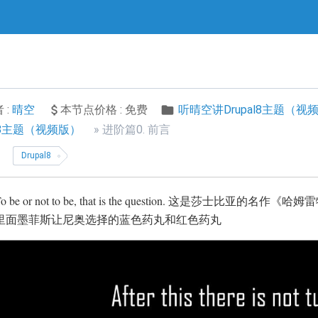
 :
晴空
本节点价格 : 免费
听晴空讲Drupal8主题（视
l8主题（视频版）
进阶篇0. 前言
Drupal8
To be or not to be, that is the question. 这是莎
里面墨菲斯让尼奥选择的蓝色药丸和红色药丸