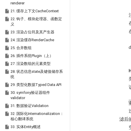
renderer

21. 缓存上下文CacheContext

22. 钩子、模块处理器、函数定
义

23. 渲染占位符及其产生器

24. 渲染缓存RenderCache

d
25. 合并数组

26. 插件系统Plugin（上）

27. 渲染数组的元素类型

28. 状态信息state及键值储存系
统

29. 类型化数据Typed Data API

30. symfony验证器组件
validator
\

31. 数据验证Validation

32. 国际化Internationalization：
核心翻译系统
滤后

33. 实体Entity概述