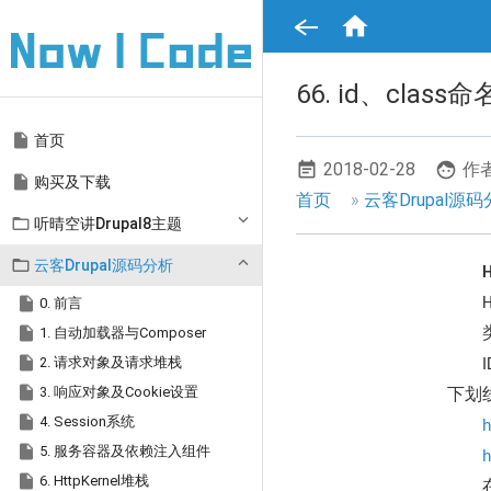
跳

转
到
主
要
66. id、clas
内
容
Main

首页
navigation
2018-02-28
作者

购买及下载
面
首页
云客Drupal源

听晴空讲Drupal8主题
包
屑

云客Drupal源码分析
导

0. 前言
航

1. 自动加载器与Composer

2. 请求对象及请求堆栈
I

3. 响应对象及Cookie设置
下划

4. Session系统
h

5. 服务容器及依赖注入组件
h

6. HttpKernel堆栈