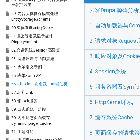
存处理器类
云客Drupal源码分析

59. 内容实体储存模式处理
EntityStorageSchema
1. 自动加载器与Comp

60.实体查询entityQuery

61.渲染管道及显示变体
2. 请求对象Reque
DisplayVariant

62.会话系统Session高级篇
3. 响应对象及Cooki

63. 网络攻击与防御措施

64. 表单定义示例
4. Session系统

65. 表单Form API

66. id、class命名及Html辅助类
5. 服务容器及Sym

67.Url和Link

68. 锁lock服务
6. HttpKernel堆栈

69. 日志系统与监控
7. 缓存系统Cache

70. 内部动态页面缓存
dynamic_page_cache

71. 主题引述
8. 页面缓存的请求