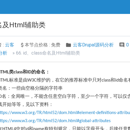
s命名及Html辅助类
 :
云客
本节点价格 : 免费
云客Drupal源码分析
0
码分析
66. id、class命名及Html辅助类
类
和
的命名：
HTML
class
ID
标准是由
维护的，在它的推荐标准中只对
和
命名
HTML
W3C
class
id
类名：一些由空格分隔的字符串
名：全局唯一，不能含任意空白字符，至少一个字符，可以仅
D
线开始等等，见以下资料：
ttps://www.w3.org/TR/html52/dom.html#element-definitions-attribu
ttps://www.w3.org/TR/html52/dom.html#global-attributes
在
中对
和
有特别规定，只能以字母开头，后接任意
HTML4
id
name