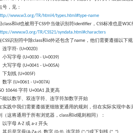
点号，见：
ttp://www.w3.org/TR/html4/types.html#type-name
但
和
也被用于
中当做识别符
，
标准也是
class
id
CSS
identifier
CSS
W3C
ttps://www.w3.org/TR/CSS21/syndata.html#characters
在
识别符中除
和
外还包含了
，他们需要遵循以下规
CSS
class
id
name
连字符
- (U+002D)
小写字母
(U+0030 - U+0039)
大写字母
(U+0041 - U+005A)
下划线
(U+005F)
数字
(U+0061 - U+007A)
字符
及更高
SO 10646
U+00A1
不能以数字、双连字符、连字符加数字开始
在实践中我们需要遵循更细致更通用的规则，但在实际实现中各
则（这将通用于所有浏览器，
和
规则相同）：
class
id
以字母
或
开头
A-Z
a-z
其后是字母
数字
连字符
或下划线
(A-Za-z),
(0-9),
("-")
("_")