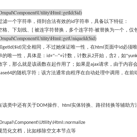
Drupal\Component\Utility\Html::getId($id)
过滤一个字符串，得到合法有效的
字符串，具备以下特征：
id
空格、下划线、
被连字符替换，多个连字符
被替换为一个，仅
[
-
Drupal\Component\Utility\Html::getUniqueId($id)
和
完全相同，不过她保证唯一性，在
页面中
必须
getId($id)
html
id
串的唯一性，具体是：
“
”
计数
，计数从
开始，含
，如“
id+
--
+
2
2
yunk
数字，那么就是该函数在起作用了；如果是
请求，由于内容
ajax
的随机字符；该方法通常由程序在自动处理中调用，在前
ase64
在该类中还有关于
操作、
实体转换、路径转换等辅助方
DOM
html
Drupal\Component\Utility\Html::normalize
规范化文档，比如移除空文本节点等