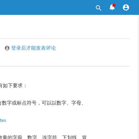



登录后才能发表评论

有如下要求：
含数字或标点符号，可以以数字、字母、
tes
数量的字母、数字、连字符、下划线、冒