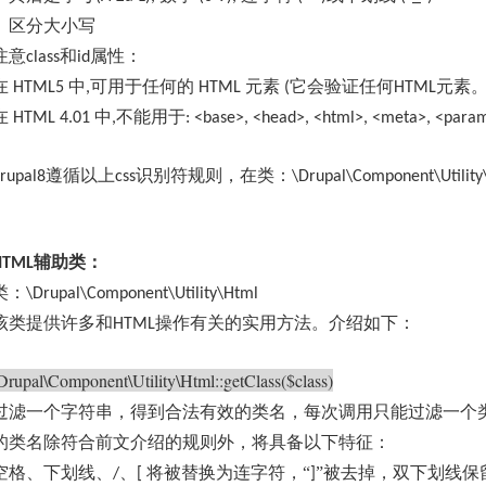
区分大小写
注意
和
属性：
class
id
在
中
可用于任何的
元素
它会验证任何
元素
HTML5
,
HTML
(
HTML
在
中
不能用于
HTML 4.01
,
: <base>, <head>, <html>, <meta>, <param>
遵循以上
识别符规则，在类：
rupal8
css
\Drupal\Component\Utility
辅助类：
HTML
类：
\Drupal\Component\Utility\Html
该类提供许多和
操作有关的实用方法。介绍如下：
HTML
Drupal\Component\Utility\Html::getClass($class)
过滤一个字符串，
得到合法有效的类名，每次调用只能过滤一个
的类名除符合前文介绍的规则外，将具备以下特征：
空格、下划线、
、
将被替换为连字符，“
”被去掉，双下划线保
/
[
]