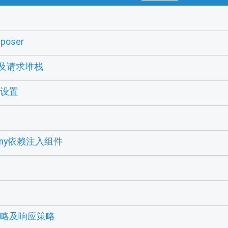
oser
st及请求堆栈
e设置
fony依赖注入组件
策略及响应策略