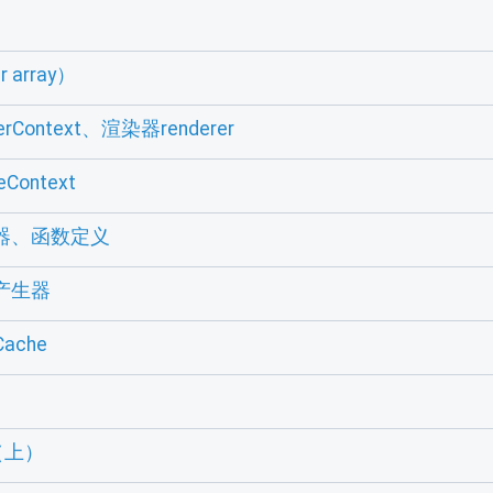
 array）
rContext、渲染器renderer
Context
理器、函数定义
其产生器
ache
n（上）