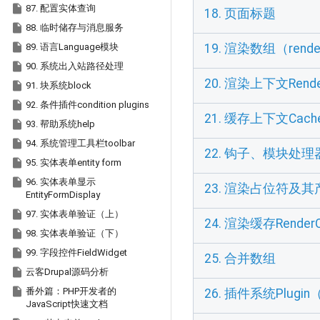

87. 配置实体查询
18. 页面标题

88. 临时储存与消息服务

89. 语言Language模块
19. 渲染数组（render

90. 系统出入站路径处理
20. 渲染上下文Rende

91. 块系统block

92. 条件插件condition plugins
21. 缓存上下文Cache

93. 帮助系统help

94. 系统管理工具栏toolbar
22. 钩子、模块处

95. 实体表单entity form

96. 实体表单显示
23. 渲染占位符及
EntityFormDisplay

97. 实体表单验证（上）
24. 渲染缓存RenderC

98. 实体表单验证（下）

99. 字段控件FieldWidget
25. 合并数组

云客Drupal源码分析

番外篇：PHP开发者的
26. 插件系统Plugi
JavaScript快速文档