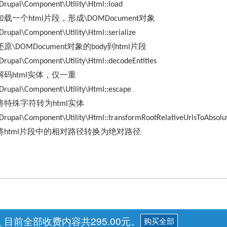
Drupal\Component\Utility\Html::load
加载一个
片段，形成
对象
html
\DOMDocument
Drupal\Component\Utility\Html::serialize
还原
对象的
到
片段
\DOMDocument
body
html
Drupal\Component\Utility\Html::decodeEntities
解码
实体，仅一重
html
Drupal\Component\Utility\Html::escape
将特殊字符转为
实体
html
Drupal\Component\Utility\Html::transformRootRelativeUrlsToAbsolu
将
片段中的相对路径转换为绝对路径
html
目前全部收费内容共295.00元。
购买全部
。