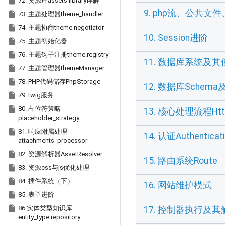

72. 资源库assets library详解
9. php流、公共文

73. 主题处理器theme_handler

74. 主题协商theme negotiator
10. Session进阶

75. 主题初始化器

76. 主题钩子注册theme.registry
11. 数据库系统及其

77. 主题管理器themeManager

78. PHP代码储存PhpStorage
12. 数据库Schem

79. twig服务

80. 占位符策略
13. 核心处理流程Htt
placeholder_strategy

81. 响应附属处理
14. 认证Authent
attachments_processor

82. 资源解析器AssetResolver
15. 路由系统Route

83. 资源css与js优化处理

84. 插件系统（下）
16. 网站维护模式

85. 表单进阶

86.实体类型知识库
17. 控制器执行及其解析器
entity_type.repository