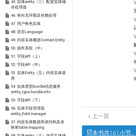

45. 实体entity（三）配置实体储
\
存处理器

46. 有向无环图及依赖处理
\

47. 用户角色实体

48. 语言Language
\

49. 内容实体概述Content Entity

50. 插件系统（中）
\

51. 字段API（上）

52. 字段API（中）
\

53. 实体Entity（五）内容实体基
类

54. 实体类型bundle信息服务
entity_type.bundle.info

55. 字段API（下）

56. 实体字段管理器
entity_field.manager
上一页


57. 内容实体数据库表结构及表
映射table mapping
本书共161小节

58. 实体entity（六）内容实体储