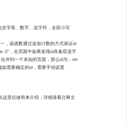
包含字母、数字、连字符，全部小写
唯一，该函数通过追加计数的方式保证
id
”，在页面中如果发现
具备双连字
e--2
id
会合并到一个未知的页面，那么
为：
id
id+
端如需要确定的
，需要手动设置
id
法这里仅做简单介绍，详细请看注释文