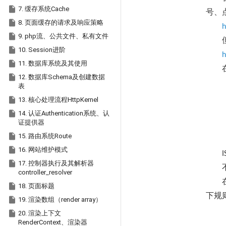

7. 缓存系统Cache
号、

8. 页面缓存的请求及响应策略
h

9. php流、公共文件、私有文件

10. Session进阶
h

11. 数据库系统及其使用

12. 数据库Schema及创建数据
表

13. 核心处理流程HttpKernel

14. 认证Authentication系统、认
证提供器

15. 路由系统Route

16. 网站维护模式
I

17. 控制器执行及其解析器
controller_resolver

18. 页面标题
下规

19. 渲染数组（render array）

20. 渲染上下文
RenderContext、渲染器