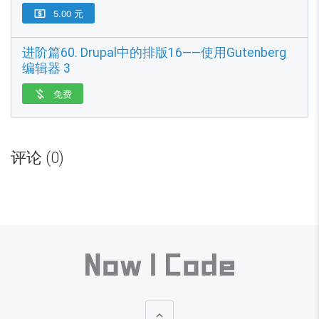
5.00 元

进阶篇60. Drupal中的排版16——使用Gutenberg
编辑器 3
免费

目
前
评论 (0)
全
部
收
费
内
容
共
2
3
