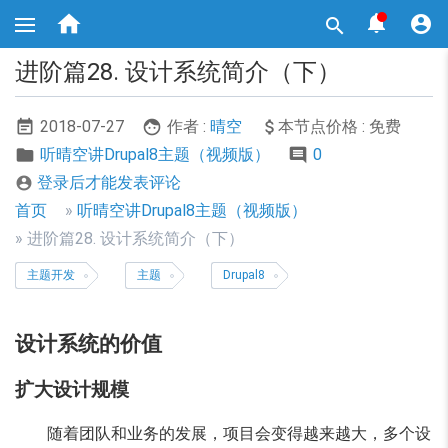
跳



转

到
主
进阶篇28. 设计系统简介（下）
要
内
容
2018-07-27
作者 :
晴空
本节点价格 : 免费
听晴空讲Drupal8主题（视频版）
0
登录后才能发表评论

面
首页
听晴空讲Drupal8主题（视频版）
包
进阶篇28. 设计系统简介（下）
屑
主题开发
主题
Drupal8
导
航
设计系统的价值
扩大设计规模
随着团队和业务的发展，项目会变得越来越大，多个设