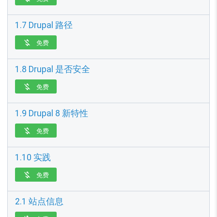
1.7 Drupal 路径
免费

1.8 Drupal 是否安全
免费

1.9 Drupal 8 新特性
免费

1.10 实践
免费

2.1 站点信息