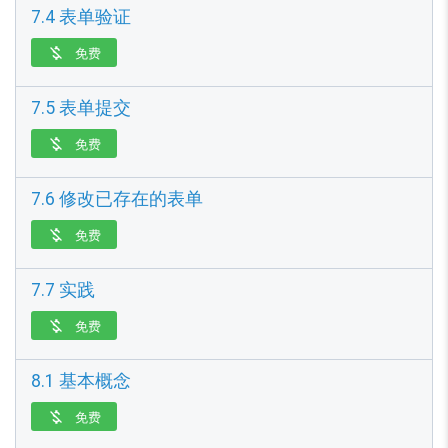
7.4 表单验证
免费

7.5 表单提交
免费

7.6 修改已存在的表单
免费

7.7 实践
免费

8.1 基本概念
免费
