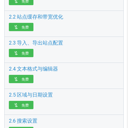
免费

2.2 站点缓存和带宽优化
免费

2.3 导入、导出站点配置
免费

2.4 文本格式与编辑器
免费

2.5 区域与日期设置
免费

2.6 搜索设置