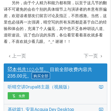
另外，由于个人精力和能力都有限，以至于这几节的翻
译不可避免的会在个别的具体细节上与演讲者的本意有所偏
差，欢迎读者朋友们留言讨论及指正，不胜感激。当然，这
里也必须再一次强调，晴空写的所有东西都是基于自己的经
验和体会的，充满了个人偏见，其中也不乏各种胡说八道、
道听途说、说了也白说的东西，各位看官看着喜欢就多看
看，不喜欢就少看几眼。 ^_^ 谢谢！！
上一页
下一页


目前全部收费内容共
本书共102小节。
235.00元。
购买全部
听晴空讲Drupal8主题（视频版）
免费

基础篇1. 安装Acquia Dev Desktop