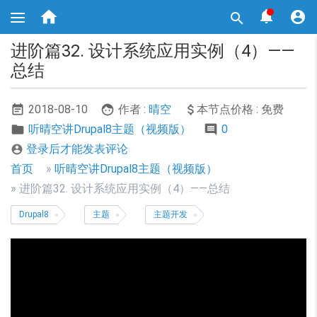
跳



转

到
主
进阶篇32. 设计系统应用实例（4）——
要
内
总结
容
2018-08-10
作者 :
晴空
本节点价格 : 免费
听晴空讲Drupal8主题（视频版）
0
登录后才能发表评论

面
首页
听晴空讲Drupal8主题（视频版）
包
进阶篇32. 设计系统应用实例（4）——总结
屑
Drupal8
主题
主题开发
导
航