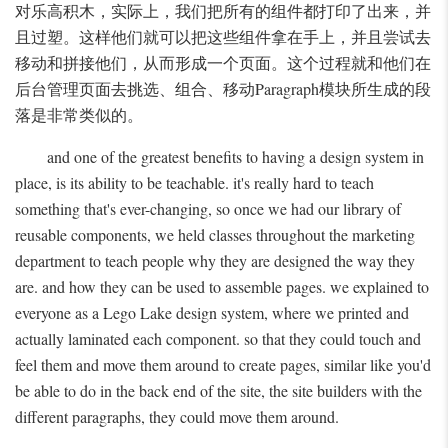
对乐高积木，实际上，我们把所有的组件都打印了出来，并
且过塑。这样他们就可以把这些组件拿在手上，并且尝试去
移动和拼接他们，从而形成一个页面。这个过程就和他们在
后台管理页面去挑选、组合、移动Paragraph模块所生成的段
落是非常类似的。
and one of the greatest benefits to having a design system in
place, is its ability to be teachable. it's really hard to teach
something that's ever-changing, so once we had our library of
reusable components, we held classes throughout the marketing
department to teach people why they are designed the way they
are. and how they can be used to assemble pages. we explained to
everyone as a Lego Lake design system, where we printed and
actually laminated each component. so that they could touch and
feel them and move them around to create pages, similar like you'd
be able to do in the back end of the site, the site builders with the
different paragraphs, they could move them around.