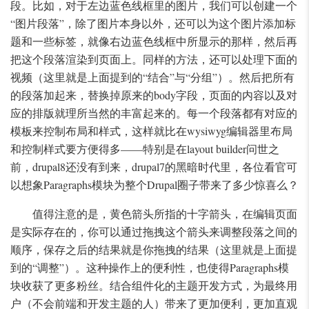
段。比如，对于左边蓝色线框里的图片，我们可以创建一个
“图片段落”，除了图片本身以外，还可以为这个图片添加标
题和一些标签，就像右边蓝色线框中所显示的那样，然后再
把这个段落渲染到页面上。同样的方法，还可以处理下面的
视频（这里就是上面提到的“结合”与“分组”）。然后把所有
的段落加起来，替换掉原来的body字段，页面的内容以及对
应的排版就理所当然的丰富起来的。每一个段落都有对应的
模板来控制布局和样式，这样就比在wysiwyg编辑器里布局
和控制样式要方便得多——特别是在layout builder问世之
前，drupal8还没有到来，drupal7的黑暗时代里，各位看官可
以想象Paragraphs模块为整个Drupal圈子带来了多少惊喜么？
值得注意的是，黄色箭头所指的十字箭头，在编辑页面
是实际存在的，你可以通过拖拽这个箭头来调整段落之间的
顺序，保存之后的结果就是你拖拽的结果（这里就是上面提
到的“调整”）。这种操作上的便利性，也使得Paragraphs模
块收获了更多粉丝。结合组件化的主题开发方式，为最终用
户（不会前端和开发主题的人）带来了更加便利，更加直观