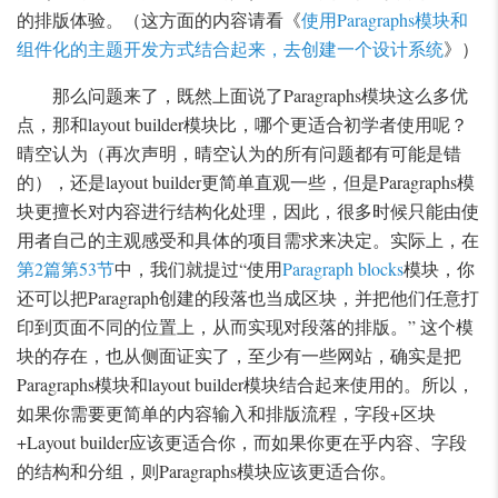
的排版体验。（这方面的内容请看《
使用Paragraphs模块和
组件化的主题开发方式结合起来，去创建一个设计系统
》）
那么问题来了，既然上面说了Paragraphs模块这么多优
点，那和layout builder模块比，哪个更适合初学者使用呢？
晴空认为（再次声明，晴空认为的所有问题都有可能是错
的），还是layout builder更简单直观一些，但是Paragraphs模
块更擅长对内容进行结构化处理，因此，很多时候只能由使
用者自己的主观感受和具体的项目需求来决定。实际上，在
第2篇第53节
中，我们就提过“使用
Paragraph blocks
模块，你
还可以把Paragraph创建的段落也当成区块，并把他们任意打
印到页面不同的位置上，从而实现对段落的排版。” 这个模
块的存在，也从侧面证实了，至少有一些网站，确实是把
Paragraphs模块和layout builder模块结合起来使用的。所以，
如果你需要更简单的内容输入和排版流程，字段+区块
+Layout builder应该更适合你，而如果你更在乎内容、字段
的结构和分组，则Paragraphs模块应该更适合你。