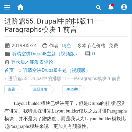
跳



转

到
主
进阶篇55. Drupal中的排版11——
要
内
Paragraphs模块 1 前言
容
2019-05-24
作者 :
晴空
本节点价格 : 免费
听晴空讲Drupal8主题（视频版）
0
登录后才能发表评论

面
首页
听晴空讲Drupal8主题（视频版）
包
进阶篇55. Drupal中的排版11——Paragraphs模块 1 前言
屑
主题
主题开发
Drupal8
导
Layout builder模块已经讲完了，但是Drupal的排版还没
航
有讲完。我特意在讲完Layout builder模块之后才讲Paragraphs
模块，并不是为了蹭热度，而是我认为Layout builder模块比
起Paragraphs模块来说，更加具有颠覆性。