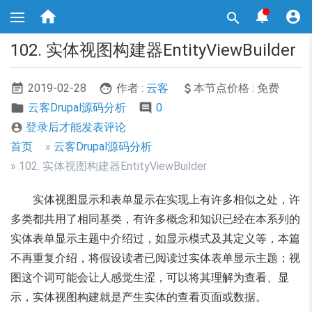
跳



转

到
主
102. 实体视图构建器EntityViewBuilder
要
内
容
2019-02-28
作者 :
云客
本节点价格 : 免费
云客Drupal源码分析
0
登录后才能发表评论

面
首页
云客Drupal源码分析
包
102. 实体视图构建器EntityViewBuilder
屑
实体视图显示和表单显示在实现上有许多相似之处，许
导
多类都共用了相同基类，有许多概念和知识已经在本系列的
航
实体表单显示主题中介绍过，如显示模式及其定义等，本篇
不再重复介绍，将假设读者已阅读过实体表单显示主题；视
图这个词可能会让人感觉生涩，可以将其理解为查看、显
示，实体视图构建就是产生实体的查看页面或数据。