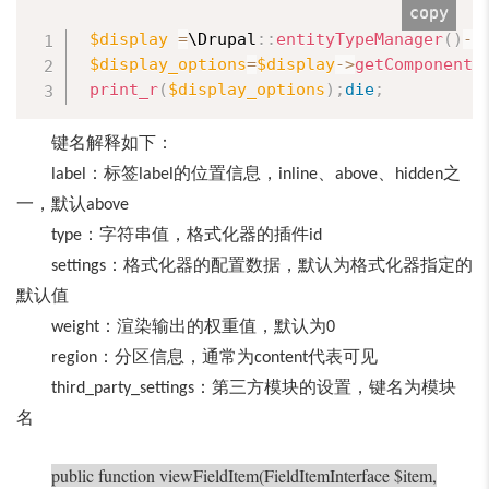
copy
$display
=
\
Drupal
:
:
entityTypeManager
(
)
-
>
$display_options
=
$display
-
>
getComponent
(
print_r
(
$display_options
)
;
die
;
键名解释如下：
：标签
的位置信息，
、
、
之
label
label
inline
above
hidden
一，默认
above
：字符串值，格式化器的插件
type
id
：格式化器的配置数据，默认为格式化器指定的
settings
默认值
：渲染输出的权重值，默认为
weight
0
：分区信息，通常为
代表可见
region
content
：第三方模块的设置，键名为模块
third_party_settings
名
public function viewFieldItem(FieldItemInterface $item,