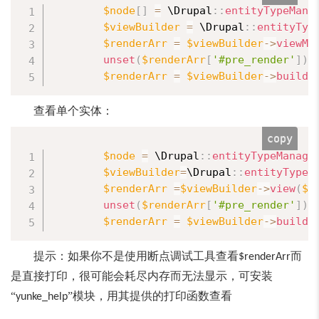
$node
[
]
=
 \
Drupal
:
:
entityTypeMana
$viewBuilder
=
 \
Drupal
:
:
entityTyp
$renderArr
=
$viewBuilder
-
>
viewMu
unset
(
$renderArr
[
'#pre_render'
]
)
;
$renderArr
=
$viewBuilder
-
>
buildM
查看单个实体：
copy
$node
=
 \
Drupal
:
:
entityTypeManage
$viewBuilder
=
\
Drupal
:
:
entityTypeM
$renderArr
=
$viewBuilder
-
>
view
(
$n
unset
(
$renderArr
[
'#pre_render'
]
)
;
$renderArr
=
$viewBuilder
-
>
build
(
提示：如果你不是使用断点调试工具查看
而
$renderArr
是直接打印，很可能会耗尽内存而无法显示，可安装
“
”模块，用其提供的打印函数查看
yunke_help