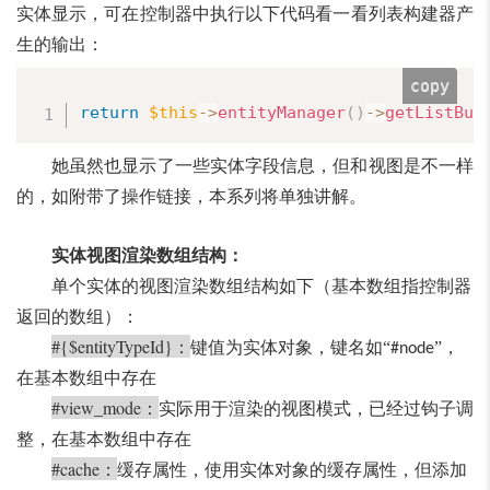
实体显示，可在控制器中执行以下代码看一看列表构建器产
生的输出：
copy
return
$this
-
>
entityManager
(
)
-
>
getListBui
她虽然也显示了一些实体字段信息，但和视图是不一样
的，如附带了操作链接，本系列将单独讲解。
实体视图渲染数组结构
：
单个实体的视图渲染数组结构如下（基本数组指控制器
返回的数组）：
#{$entityTypeId}
：
键值为实体对象，键名如“
”，
#node
在基本数组中存在
#view_mode
：
实际用于渲染的视图模式，已经过钩子调
整，在基本数组中存在
#cache
：
缓存属性，使用实体对象的缓存属性，但添加