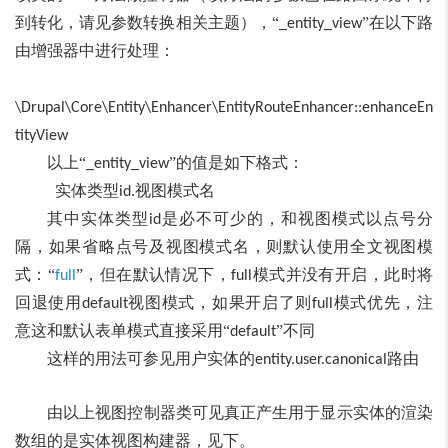
到转化，请见参数转换相关主题），“
”在以下路
_entity_view
由增强器中进行处理：
\Drupal\Core\Entity\Enhancer\EntityRouteEnhancer::enhanceEn
tityView
以上“
”的值是如下格式：
_entity_view
实体类型
视图模式名
id.
其中实体类型
是必不可少的，和视图模式以点号分
id
隔，如果省略点号及视图模式名，则默认使用全文视图模
式：“
”，但在默认情况下，
模式并没有开启，此时将
full
full
回退使用
视图模式，如果开启了则
模式优先，注
default
full
意这和默认表单模式直接采用“
”不同
default
这样的用法可参见用户实体的
路由
entity.user.canonical
由以上视图控制器类可见真正产生用于显示实体的渲染
数组的是实体视图构建器，见下。