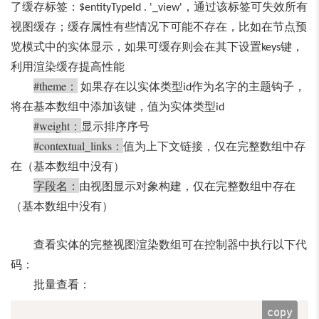
了缓存标签：
，通过该标签可失效所有
$entityTypeId . '_view'
视图缓存；缓存属性有些情况下可能不存在，比如在节点预
览模式中的实体显示，如果可缓存则会在其下设置
键，
keys
利用渲染缓存提高性能
#theme
：
如果存在以实体类型
作为名字的主题钩子，
id
将在基本数组中添加该键，值为实体类型
id
#weight
：
显示排序序号
#contextual_links
：
值为上下文链接，仅在完整数组中存
在（基本数组中没有）
字段名：
由视图显示对象构建，仅在完整数组中存在
（基本数组中没有）
查看实体的完整视图渲染数组可在控制器中执行以下代
码：
批量查看：
copy