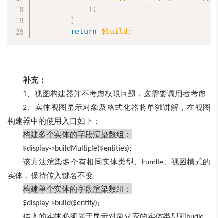
]
;
}
return
$build
;
补充：
、视图构建器并不考虑权限问题，这需要调用者考虑
1
、实体视图显示对象及格式化器将单独讲解，在视图
2
构建器中的使用入口如下：
构建多个实体的字段渲染数组：
$display->buildMultiple($entities);
该方法渲染多个有相同实体类型、
、视图模式的
bundle
实体，保持传入键名不变
构建单个实体的字段渲染数组：
$display->build($entity);
传入的实体必须属于显示对象对应的实体类型和
budle