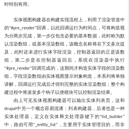
时特别有用。
实体视图构建器在构建实现流程上，利用了渲染管道中
的“
”回调
，以此回调运行为时间点，可将构造视
#pre_render
为分两步完成，第一步仅包含必要的基本数据，此时称为默
认渲染数组，或基本渲染数组，该概念名称将在下文多次提
及，此时还未进行实体字段渲染，控制器返回的正是该数
组，第二步是在控制器返回后，系统在渲染器中执行
“
”回调完成的，这期间才构造实体字段的渲染数
#pre_render
组，字段渲染数组由实体视图显示对象构造，本系列将单独
讲解，回调运行完成后才得到完整的实体渲染数组；整个构
建过程中将派发多个钩子以便模块可以控制渲染结果。
由上可见实体视图构建器可以输出实体列表页，这和
中另一个概念容易混淆：列表构建器，后者也是一种
drupal
实体处理器，定义在实体释文处理器键下的“
”
list_builder
中，路由可用“
，主要用于实体管理目的，而非
_entity_list”