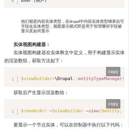
他们都是内容实体类型，在
中内容实体类型继承自可
drupal
字段化实体类型，视图显示模式即是用于管理哪些字段被
显示及如何显示
实体视图构建器：
实体视图构建器在实体释文中定义，用于构建显示实体
的渲染数组，获取方法如下：
copy
$viewBuilder
=
\
Drupal
:
:
entityTypeManager
(
)
获取后产生显示渲染数组：
copy
$renderArr
=
$viewBuilder
-
>
view
(
$entity
,
$
要显示一个节点实体，可以在控制器中执行以下代码：