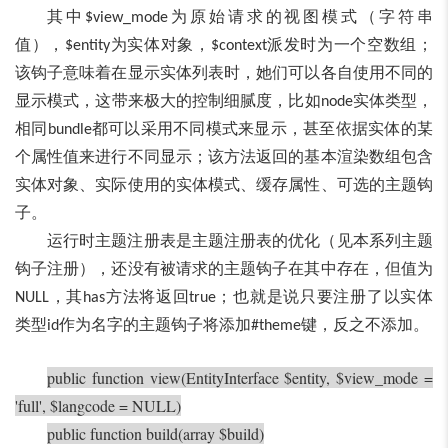
其中
为原始请求的视图模式（字符串
$view_mode
值），
为实体对象，
派发时为一个空数组；
$entity
$context
该钩子意味着在显示实体列表时，她们可以各自使用不同的
显示模式，这带来极大的控制细腻度，比如
实体类型，
node
相同
都可以采用不同模式来显示，甚至依据实体的某
bundle
个属性值来进行不同显示；该方法返回的基本渲染数组包含
实体对象、实际使用的实体模式、缓存属性、可选的主题钩
子。
运行时主题注册表是主题注册表的优化（见本系列主题
钩子注册），还没有被请求的主题钩子在其中存在，但值为
，其
方法将返回
；也就是说只要注册了以实体
NULL
has
true
类型
作为名字的主题钩子将添加
键，反之不添加。
id
#theme
public function view(EntityInterface $entity, $view_mode =
'full', $langcode = NULL)
public function build(array $build)