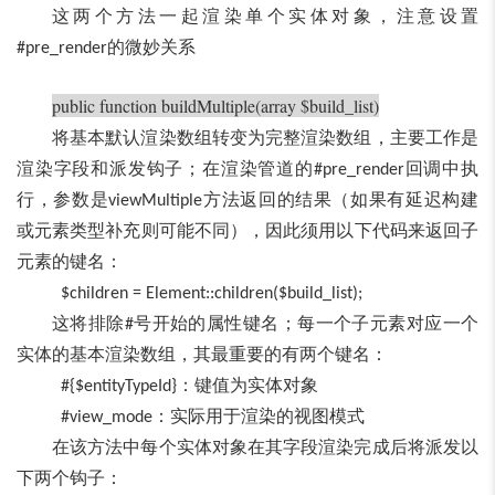
这两个方法一起渲染单个实体对象，注意设置
的微妙关系
#pre_render
public function buildMultiple(array $build_list)
将基本默认渲染数组转变为完整渲染数组，主要工作是
渲染字段和派发钩子；在渲染管道的
回调中执
#pre_render
行，参数是
方法返回的结果（如果有延迟构建
viewMultiple
或元素类型补充则可能不同），因此须用以下代码来返回子
元素的键名：
$children = Element::children($build_list);
这将排除
号开始的属性键名；每一个子元素对应一个
#
实体的基本渲染数组，其最重要的有两个键名：
：键值为实体对象
#{$entityTypeId}
：实际用于渲染的视图模式
#view_mode
在该方法中每个实体对象在其字段渲染完成后将派发以
下两个钩子：