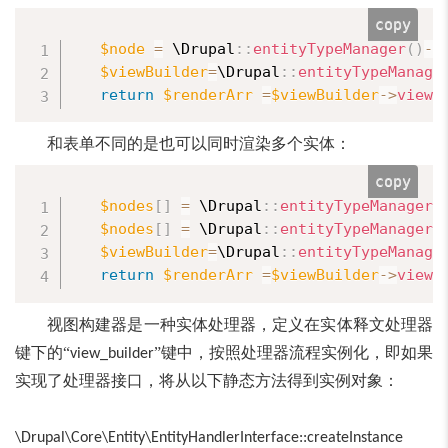
copy
$node
=
 \
Drupal
:
:
entityTypeManager
(
)
-
>
$viewBuilder
=
\
Drupal
:
:
entityTypeManage
return
$renderArr
=
$viewBuilder
-
>
view
(
和表单不同的是也可以同时渲染多个实体：
copy
$nodes
[
]
=
 \
Drupal
:
:
entityTypeManager
(
$nodes
[
]
=
 \
Drupal
:
:
entityTypeManager
(
$viewBuilder
=
\
Drupal
:
:
entityTypeManage
return
$renderArr
=
$viewBuilder
-
>
viewM
视图构建器是一种实体处理器，定义在实体释文处理器
键下的“
”键中，按照处理器流程实例化，即如果
view_builder
实现了处理器接口，将从以下静态方法得到实例对象：
\Drupal\Core\Entity\EntityHandlerInterface::createInstance