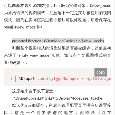
可以向基本数组添加数据；
为实体对象，
$entity
$view_mode
为原始请求的视图模式，注意这不一定是实际被使用的视图
模式，因为在实际渲染过程中模块可以修改她，后者保存在
中
$buil['#view_mode']
protected function isViewModeCacheable($view_mode)
判断某个视图模式的渲染结果是否能被缓存，该值最初
来源于“
”实体，如节点全文视图模式的查
entity_view_mode
看代码如下：
copy
\
Drupal
:
:
entityTypeManager
(
)
-
>
getStorage
(
这原始来自于以下变量：
\Drupal\Core\Entity\EntityDisplayModeBase::$cache
默认为
能缓存，在后台管理配置页面没有
设置接
true
UI
口，这是一个需要改进的地方，但模块可以在