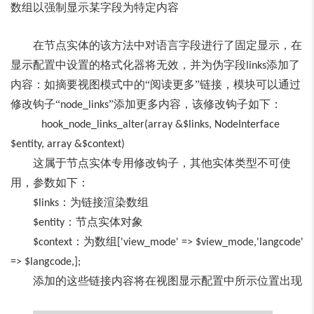
数组以强制显示某字段为特定内容
在节点实体的该方法中对语言字段进行了固定显示，在
显示配置中设置的格式化器将无效，并为伪字段
添加了
links
内容：如摘要视图模式中的“阅读更多”链接，模块可以通过
修改钩子“
”添加更多内容，该修改钩子如下：
node_links
hook_node_links_alter(array &$links, NodeInterface
$entity, array &$context)
这属于节点实体专用修改钩子，其他实体类型不可使
用，参数如下：
：为链接渲染数组
$links
：节点实体对象
$entity
：为数组
$context
['view_mode' => $view_mode,'langcode'
=> $langcode,];
添加的这些链接内容将在视图显示配置中所示位置出现