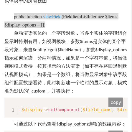
实体类型的所有视图
public function
viewField
(FieldItemListInterface $items,
$display_options = [])
单独渲染实体的一个字段对象，当多个实体的字段组合
显示时特别有用，如视图模块，
参数
是实体的某个字
$items
段对象，来自
，参数
$entity->get($fieldName)
$display_options
指示如何渲染，分两种情况，如果是一个字符串值，将当做
视图模式看待，按其指示的方法渲染（如不存在将回退到默
认视图模式），如果是一个数组，将当做显示对象中该字段
组件配置数据看待，此时将新建一个临时的显示对象，模式
名为默认的
，并将执行：
'_custom'
copy
$display
-
>
setComponent
(
$field_name
,
$disp
可通过以下代码查看
选项的数组内容：
$display_options