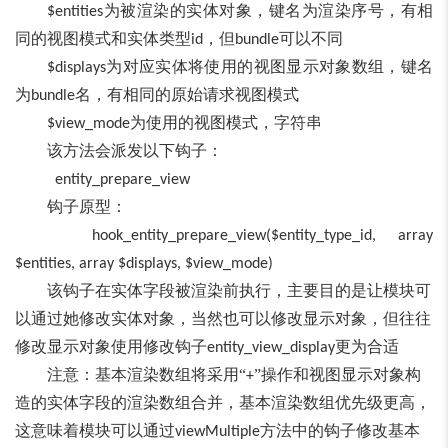
为被渲染的实体对象，键名为渲染序号，有相
$entities
同的视图模式和实体类型
，但
可以不同
id
bundle
为对应实体将使用的视图显示对象数组，键名
$displays
为
名，有相同的原始请求视图模式
bundle
为使用的视图模式，字符串
$view_mode
该方法会派发以下钩子：
entity_prepare_view
钩子原型：
hook_entity_prepare_view($entity_type_id, array
$entities, array $displays, $view_mode)
该钩子在实体字段被渲染前执行，主要目的是让模块可
以通过她修改实体对象，当然也可以修改显示对象，但往往
修改显示对象使用修改钩子
更为合适
entity_view_display
注意：基本渲染数组将采用“
”操作和视图显示对象构
+
造的实体字段的渲染数组合并，基本渲染数组优先级更高，
这意味着模块可以通过
方法中的钩子修改基本
viewMultiple