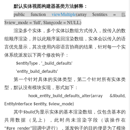
默认实体视图构建器基类方法解释：
public function
viewMultiple
(array $entities = [],
$view_mode = 'full', $langcode = NULL)
渲染多个实体，多个实体以数组方式传入，按传入的数
组顺序渲染，并以此顺序返回渲染数组，实体会以传入的语
言优先显示，其次使用内容语言协商的结果，针对每一个实
体系统派发以下两个修改钩子：
$entityType . '_build_defaults'
'entity_build_defaults'
第一个针对具体的实体类型，第二个针对所有实体类
型，默认没有模块实现，形式如下：
hook_entity_build_defaults_alter(array &$build,
EntityInterface $entity, $view_mode)
其中
为显示实体的基本渲染数组，仅包含基本的
$build
共用数据（见上），此时尚未渲染字段（该操作在
“
”回调中进行），派发钩子的目的便是为了模块
#pre_render