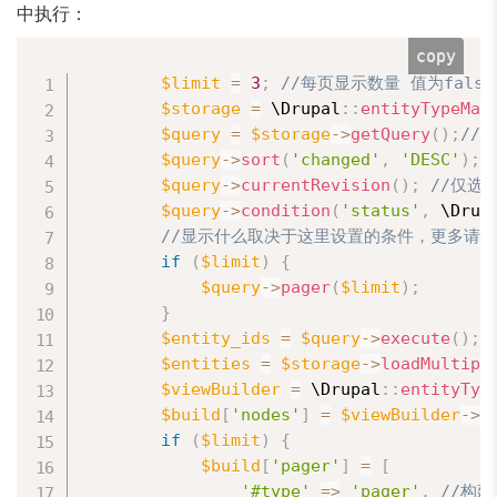
中执行：
copy
$limit
=
3
;
//每页显示数量 值为fals
$storage
=
 \
Drupal
:
:
entityTypeMan
$query
=
$storage
-
>
getQuery
(
)
;
//
$query
-
>
sort
(
'changed'
,
'DESC'
)
;
/
$query
-
>
currentRevision
(
)
;
//仅选
$query
-
>
condition
(
'status'
,
 \
Drup
//显示什么取决于这里设置的条件，更多请
if
(
$limit
)
{
$query
-
>
pager
(
$limit
)
;
}
$entity_ids
=
$query
-
>
execute
(
)
;
$entities
=
$storage
-
>
loadMultipl
$viewBuilder
=
 \
Drupal
:
:
entityTyp
$build
[
'nodes'
]
=
$viewBuilder
-
>
v
if
(
$limit
)
{
$build
[
'pager'
]
=
[
'#type'
=
>
'pager'
,
//构