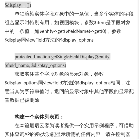
$display = [])
单独渲染实体字段对象中的一条值，当多个实体的字段
组合显示时特别有用，如视图模块，参数
是字段对象
$item
中的一条值，如
，参数
$entity->get($fieldName)->get(0)
同
方法的
$display
viewField
$display_options
protected function getSingleFieldDisplay($entity,
$field_name, $display_options)
获取实体某个字段对象的显示对象，参数
同
方法的
相同，注
$display_options
viewField
$display_options
意当其为字符串值时，返回的显示对象中其他字段的显示配
置数据已被删除
构建一个实体列表页：
在本篇最后云客为读者提供一个实用示例程序，可借助
实体查询
的强大功能显示所需的任何内容，请在控制器
API