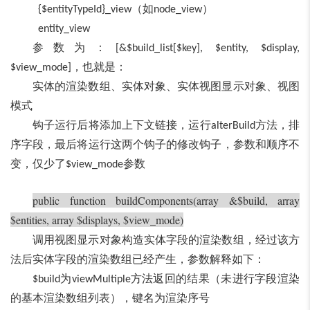
（如
）
{$entityTypeId}_view
node_view
entity_view
参数为：
[&$build_list[$key], $entity, $display,
，也就是：
$view_mode]
实体的渲染数组、实体对象、实体视图显示对象、视图
模式
钩子运行后将添加上下文链接，运行
方法，排
alterBuild
序字段，最后将运行这两个钩子的修改钩子，参数和顺序不
变，仅少了
参数
$view_mode
public function buildComponents(array &$build, array
$entities, array $displays, $view_mode)
调用视图显示对象构造实体字段的渲染数组，经过该方
法后实体字段的渲染数组已经产生，参数解释如下：
为
方法返回的结果（未进行字段渲染
$build
viewMultiple
的基本渲染数组列表），键名为渲染序号