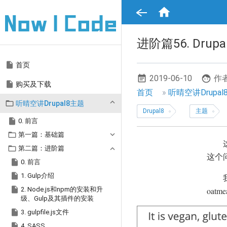
跳

转
到
主
要
进阶篇56. Drup
内
容
Main

首页
navigation
2019-06-10
作者

购买及下载
面
首页
听晴空讲Drupa

听晴空讲Drupal8主题
包
Drupal8
主题

屑
0. 前言

第一篇：基础篇
导

第二篇：进阶篇
航
这个

0. 前言

1. Gulp介绍

2. Node.js和npm的安装和升
oatm
级、Gulp及其插件的安装

3. gulpfile.js文件

4. SASS