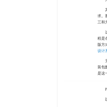
求。
三和
程是
版方
设计
装包
是这