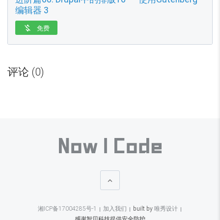
编辑器 3
免费

目
前
评论 (0)
全
部
收
费
内
容
共
2
3

5
.
0
湘ICP备17004285号-1
加入我们
built by
唯秀设计
0
感谢智贝科技提供安全防护