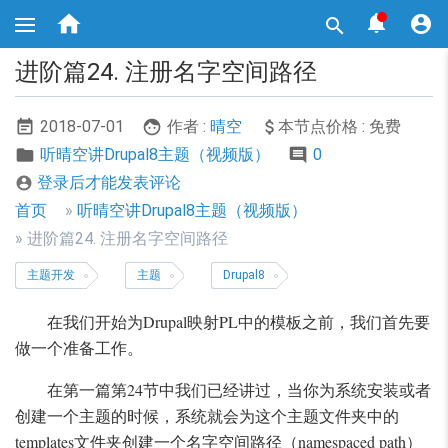
跳



转

到
主
进阶篇24. 注册名字空间路径
要
内
容
2018-07-01
作者 :
晴空
本节点价格 : 免费
听晴空讲Drupal8主题（视频版）
0
登录后才能发表评论

面
首页
听晴空讲Drupal8主题（视频版）
包
进阶篇24. 注册名字空间路径
屑
主题开发
主题
Drupal8
导
在我们开始为Drupal映射PL中的模板之前，我们首先要
航
做一个准备工作。
在第一篇第24节中我们已经讲过，当你为系统安装或者
创建一个主题的时候，系统就会为这个主题文件夹中的
templates文件夹创建一个名字空间路径（namespaced path）