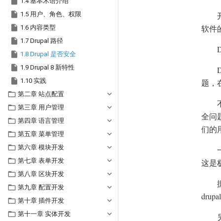

1.4 基本术语介绍

1.5 用户、角色、权限

软件
1.6 内容类型

1.7 Drupal 路径

1.8 Drupal 是否安全

1.9 Drupal 8 新特性

1.10 实践
题，

第二章 站点配置

第三章 用户管理
全问

第四章 语言管理
们的

第五章 菜单管理

第六章 模块开发

第七章 表单开发
这是

第八章 区块开发

第九章 配置开发
dru

第十章 插件开发

第十一章 实体开发