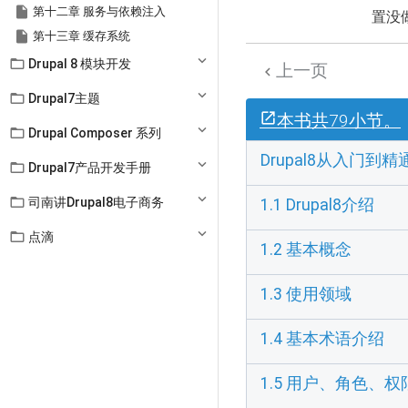

第十二章 服务与依赖注入
置没

第十三章 缓存系统

Drupal 8 模块开发
上一页


Drupal7主题
本书共79小节。

Drupal Composer 系列
Drupal8从入门到精

Drupal7产品开发手册

司南讲Drupal8电子商务
1.1 Drupal8介绍

点滴
1.2 基本概念
1.3 使用领域
1.4 基本术语介绍
1.5 用户、角色、权