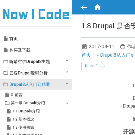
跳

转
到
主
要
1.8 Drupal 是
内
容
Main

首页
navigation
2017-04-11
作者

购买及下载
面
首页
Drupal8从入门

听晴空讲Drupal8主题
包
Drupal8
屑

云客Drupal源码分析
导

Drupal8从入门到精通
航

0. 前言

第一章 Drupal8介绍
Dr

1.1 Drupal8介绍

1.2 基本概念

1.3 使用领域
开源