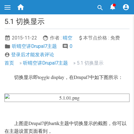
跳



转

到
主
5.1 切换显示
要
内
容
2015-11-22
作者 :
晴空
本节点价格 : 免费
听晴空讲Drupal7主题
0
登录后才能发表评论

面
首页
听晴空讲Drupal7主题
5.1 切换显示
包
切换显示即toggle display，在Drupal7中如下图所示：
屑
导
航
上图是Drupal7的bartik主题中切换显示的截图，你可以
在主题设置页面看到，