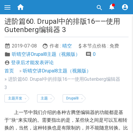
跳



转

到
主
进阶篇60. Drupal中的排版16——使用
要
内
Gutenberg编辑器 3
容
2019-07-08
作者 :
晴空
本节点价格 : 免费
听晴空讲Drupal8主题（视频版）
0
登录后才能发表评论

面
首页
听晴空讲Drupal8主题（视频版）
包
进阶篇60. Drupal中的排版16——使用Gutenberg编辑器
3
屑
导
主题开发
主题
Drupal8
航
上一节中我们介绍的各种古腾堡编辑器的功能都是基
于”块“来实现的。需要指出的是，某些块之间是可以互相转
换的，当然，这种转换也是有限制的，并不能随意转换。比