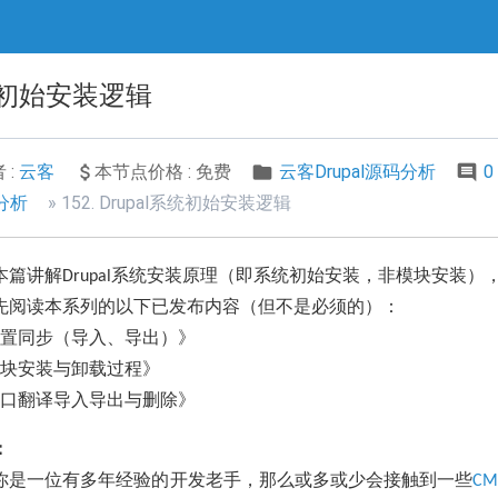
l系统初始安装逻辑
 :
云客
本节点价格 : 免费
云客Drupal源码分析
0
码分析
152. Drupal系统初始安装逻辑
本篇讲解
系统安装原理（即系统初始安装，非模块安装）
Drupal
先阅读本系列的以下已发布内容（但不是必须的）：
置同步（导入、导出）》
块安装与卸载过程》
口翻译导入导出与删除》
：
你是一位有多年经验的开发老手，那么或多或少会接触到一些
CM