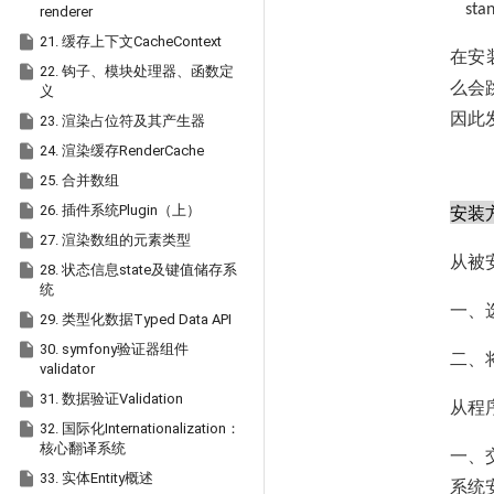
sta
renderer

21. 缓存上下文CacheContext
在安

22. 钩子、模块处理器、函数定
么会
义
因此

23. 渲染占位符及其产生器

24. 渲染缓存RenderCache

25. 合并数组

安装
26. 插件系统Plugin（上）

27. 渲染数组的元素类型
从被

28. 状态信息state及键值储存系
统
一、

29. 类型化数据Typed Data API

30. symfony验证器组件
二、
validator

31. 数据验证Validation
从程

32. 国际化Internationalization：
核心翻译系统
一、

33. 实体Entity概述
系统