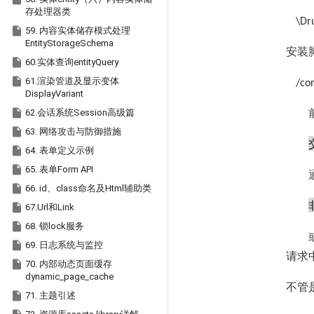
存处理器类
\Dr

59. 内容实体储存模式处理
EntityStorageSchema
安装

60.实体查询entityQuery

61.渲染管道及显示变体
/cor
DisplayVariant

62.会话系统Session高级篇

63. 网络攻击与防御措施

64. 表单定义示例

65. 表单Form API

66. id、class命名及Html辅助类

67.Url和Link

68. 锁lock服务

69. 日志系统与监控
请求

70. 内部动态页面缓存
dynamic_page_cache
不管

71. 主题引述