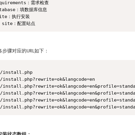
equirements：需求检查

database：填数据库信息

site：执行安装

各步骤对应的
如下：
URL
nstall.php

nstall.php?rewrite=ok&langcode=en

nstall.php?rewrite=ok&langcode=en&profile=standa
nstall.php?rewrite=ok&langcode=en&profile=standar
nstall.php?rewrite=ok&langcode=en&profile=standar
安装状态数组：