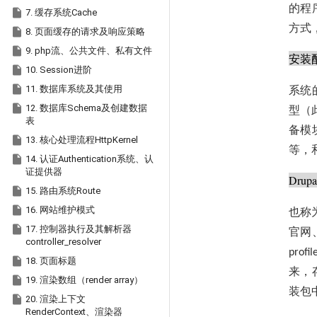
的程

7. 缓存系统Cache
方式

8. 页面缓存的请求及响应策略

9. php流、公共文件、私有文件
安装

10. Session进阶

11. 数据库系统及其使用
系统

12. 数据库Schema及创建数据
型（
表
备模

13. 核心处理流程HttpKernel
等，

14. 认证Authentication系统、认
证提供器
Drupa

15. 路由系统Route

16. 网站维护模式
也称

17. 控制器执行及其解析器
官网
controller_resolver
profil

18. 页面标题
来，

19. 渲染数组（render array）
装包

20. 渲染上下文
RenderContext、渲染器