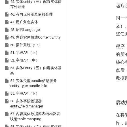

45. 实体entity（三）配置实体储
运行
存处理器

46. 有向无环图及依赖处理
同一

47. 用户角色实体
文）

48. 语言Language
些任

49. 内容实体概述Content Entity

50. 插件系统（中）
程序

51. 字段API（上）
的所

52. 字段API（中）
核心

53. 实体Entity（五）内容实体基
点后
类
数据

54. 实体类型bundle信息服务
entity_type.bundle.info

55. 字段API（下）

56. 实体字段管理器
启动
entity_field.manager

57. 内容实体数据库表结构及表
在将
映射table mapping
库，

58. 实体entity（六）内容实体储