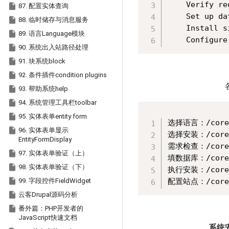
    Verify r

87. 配置实体查询
    Set up 

88. 临时储存与消息服务
    Install 

89. 语言Language模块

90. 系统出入站路径处理

91. 块系统block

92. 条件插件condition plugins

93. 帮助系统help

94. 系统管理工具栏toolbar

95. 实体表单entity form
选择语言：/core/i

96. 实体表单显示
选择安装：/core/i
EntityFormDisplay
需求检查：/core/i

97. 实体表单验证（上）
填数据库：/core/i

98. 实体表单验证（下）
执行安装：/core/i

99. 字段控件FieldWidget

云客Drupal源码分析

番外篇：PHP开发者的
JavaScript快速文档
系统