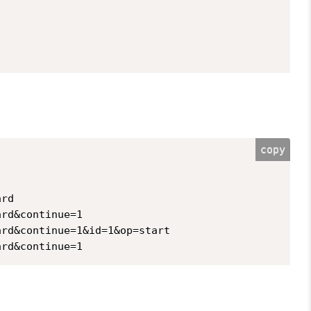
copy
rd

d&continue=1

d&continue=1&id=1&op=start
