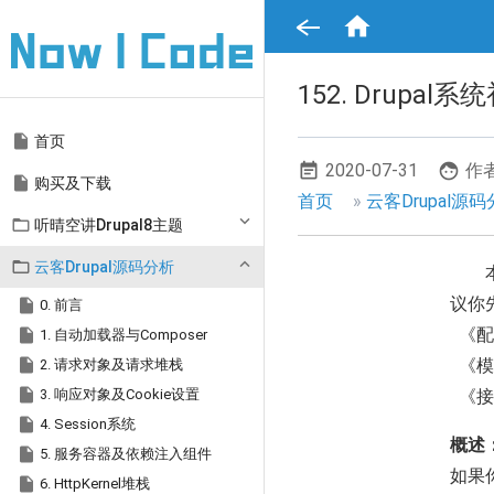
跳

转
到
主
要
152. Drupa
内
容
Main

首页
navigation
2020-07-31
作者

购买及下载
面
首页
云客Drupal源

听晴空讲Drupal8主题
包
屑

云客Drupal源码分析
导
议你

0. 前言
航

《配
1. 自动加载器与Composer

2. 请求对象及请求堆栈
《模

3. 响应对象及Cookie设置
《接

4. Session系统
概述

5. 服务容器及依赖注入组件
如果

6. HttpKernel堆栈