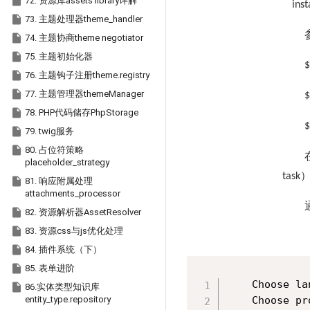

72. 资源库assets library详解
inst

73. 主题处理器theme_handler

74. 主题协商theme negotiator

75. 主题初始化器
$

76. 主题钩子注册theme.registry

77. 主题管理器themeManager
$

78. PHP代码储存PhpStorage
$

79. twig服务

80. 占位符策略
placeholder_strategy
task

81. 响应附属处理
attachments_processor

82. 资源解析器AssetResolver

83. 资源css与js优化处理

84. 插件系统（下）

85. 表单进阶
    Choose l

86.实体类型知识库
entity_type.repository
    Choose 