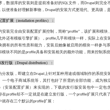
序，数据库的安装则是提前准备好的
文件，而
则完全
SQL
Drupal
，以便准备好理解新事物，
的安装方式更现代、更高级，
Drupal
配置扩展（
installation
profiles
）：
的安装完全由安装配置扩展控制，简称“
”，该扩展和模块
profile
此外还有模板引擎扩展），
几乎和模块一样，实际上在安
profile
块拥有的所有性质和能力，安装后她像被启用的模块一样参与
和模块不同的是
具备和安装相关的额外功能，用来控制系
profile
l
发行版（
Drupal distribution
）：
为分发版，即建立在
上针对某种用途或领域制作的系统安
Drupal
、一个电子商城系统等，其打包好了所需的全部功能，成为独
（安装配置扩展）来实现的，下载的发行版安装包中一定包
e
存在
却不一定就是在建立发行版，一个
扩展只代表
profile
profile
中就存在三个默认的
扩展：
profile