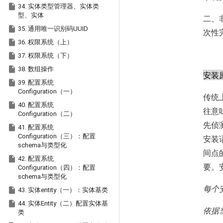

34. 实体类型管理器、实体类
型、实体
二、

35. 通用唯一识别码UUID
次性

36. 权限系统（上）

37. 权限系统（下）

38. 数组操作
安装

39. 配置系统
Configuration（一）
传统

40. 配置系统
往意
Configuration（二）
先侦

41. 配置系统
Configuration（三）：配置
安装
schema与类型化
间点

42. 配置系统
要。
Configuration（四）：配置
schema与类型化
每个

43. 实体entity（一）：实体基类

44. 实体Entity（二）配置实体基
依据
类