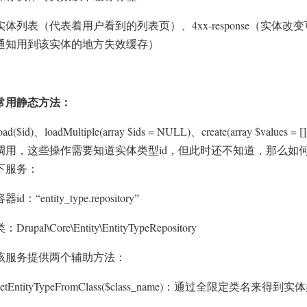
4xx-response
实体列表（代表着用户看到的列表页）、
（实体改变
通知用到该实体的地方失效缓存）
常用静态方法：
oad($id)
loadMultiple(array $ids = NULL)
create(array $values = []
、
、
id
调用，这些操作需要知道实体类型
，但此时还不知道，那么如
下服务：
id
entity_type.repository
容器
：“
”
Drupal\Core\Entity\EntityTypeRepository
类：
该服务提供两个辅助方法：
etEntityTypeFromClass($class_name)
：通过全限定类名来得到实体