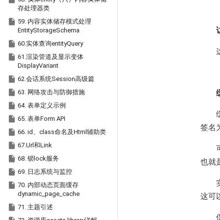
存处理器类

59. 内容实体储存模式处理
EntityStorageSchema

60.实体查询entityQuery

61.渲染管道及显示变体
DisplayVariant

62.会话系统Session高级篇

63. 网络攻击与防御措施

64. 表单定义示例

65. 表单Form API
签名

66. id、class命名及Html辅助类

67.Url和Link

68. 锁lock服务
也就

69. 日志系统与监控

70. 内部动态页面缓存
dynamic_page_cache
这可

71. 主题引述