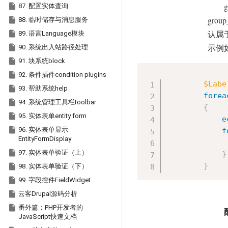
g

87. 配置实体查询
group

88. 临时储存与消息服务

89. 语言Language模块
认属

90. 系统出入站路径处理
示例

91. 块系统block

92. 条件插件condition plugins
$Labe

93. 帮助系统help
forea

94. 系统管理工具栏toolbar
{

95. 实体表单entity form
e

96. 实体表单显示
f
EntityFormDisplay

97. 实体表单验证（上）
}
}

98. 实体表单验证（下）

99. 字段控件FieldWidget

云客Drupal源码分析

番外篇：PHP开发者的
JavaScript快速文档