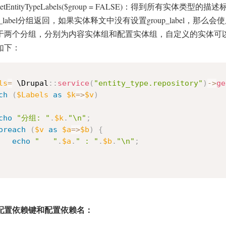
etEntityTypeLabels($group = FALSE)
：得到所有实体类型的描述
_label
group_label
分组返回，如果实体释文中没有设置
，那么会使
于两个分组，分别为内容实体组和配置实体组，自定义的实体可
如下：
ls
=
 \
Drupal
:
:
service
(
"entity_type.repository"
)
-
>
ge
ch
(
$Labels
as
$k
=
>
$v
)
cho
"分组: "
.
$k
.
"\n"
;
oreach
(
$v
as
$a
=
>
$b
)
{
echo
"   "
.
$a
.
" : "
.
$b
.
"\n"
;
配置依赖键和配置依赖名：