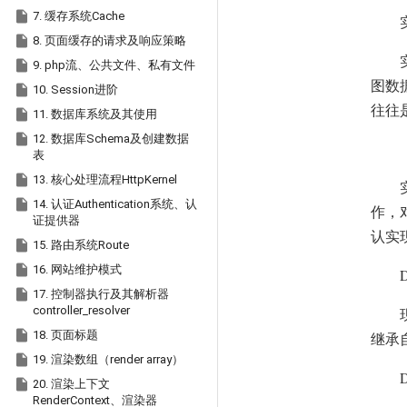

7. 缓存系统Cache

8. 页面缓存的请求及响应策略

9. php流、公共文件、私有文件
图数

10. Session进阶
往往

11. 数据库系统及其使用

12. 数据库Schema及创建数据
表

13. 核心处理流程HttpKernel

14. 认证Authentication系统、认
作，
证提供器
认实

15. 路由系统Route

16. 网站维护模式
D

17. 控制器执行及其解析器
controller_resolver

18. 页面标题
继承

19. 渲染数组（render array）
D

20. 渲染上下文
RenderContext、渲染器