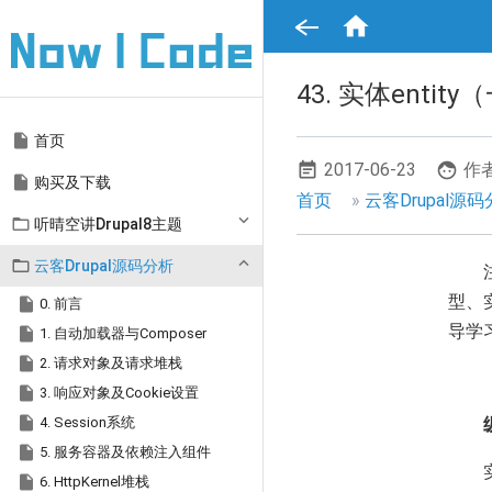
跳

转
到
主
要
43. 实体enti
内
容
Main

首页
navigation
2017-06-23
作者

购买及下载
面
首页
云客Drupal源

听晴空讲Drupal8主题
包
屑

云客Drupal源码分析
导
型、

0. 前言
导学
航

1. 自动加载器与Composer

2. 请求对象及请求堆栈

3. 响应对象及Cookie设置

4. Session系统

5. 服务容器及依赖注入组件

6. HttpKernel堆栈