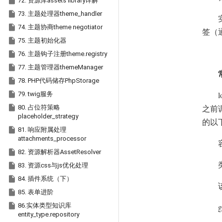

72. 资源库assets library详解

73. 主题处理器theme_handler

74. 主题协商theme negotiator
签（

75. 主题初始化器

76. 主题钩子注册theme.registry

77. 主题管理器themeManager

78. PHP代码储存PhpStorage

l
79. twig服务

80. 占位符策略
之前
placeholder_strategy
的以

81. 响应附属处理
attachments_processor

82. 资源解析器AssetResolver

83. 资源css与js优化处理

84. 插件系统（下）

85. 表单进阶

86.实体类型知识库
g
entity_type.repository