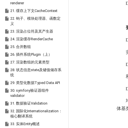
D
renderer

21. 缓存上下文CacheContext

22. 钩子、模块处理器、函数定
义

23. 渲染占位符及其产生器

D
24. 渲染缓存RenderCache

25. 合并数组

26. 插件系统Plugin（上）

27. 渲染数组的元素类型
D

28. 状态信息state及键值储存系
统

29. 类型化数据Typed Data API
D

30. symfony验证器组件
validator

31. 数据验证Validation
体基

32. 国际化Internationalization：
核心翻译系统

33. 实体Entity概述