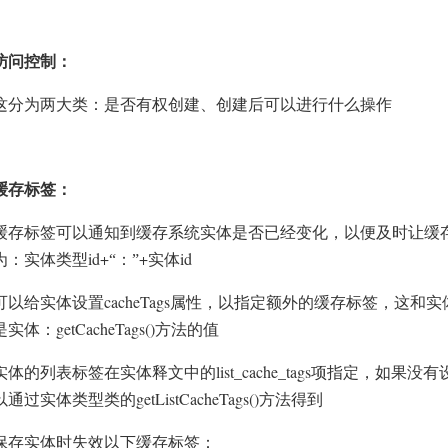
访问控制：
这分为两大类：是否有权创建、创建后可以进行什么操作
缓存标签：
缓存标签可以通知到缓存系统实体是否已经变化，以便及时让缓
id+
+
id
为：实体类型
“：”
实体
cacheTags
可以给实体设置
属性，以指定额外的缓存标签，这和实
getCacheTags()
是实体：
方法的值
list_cache_tags
实体的列表标签在实体释文中的
项指定，如果没有
getListCacheTags()
以通过实体类型类的
方法得到
保存实体时失效以下缓存标签：