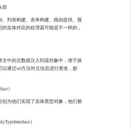
头部
制、列表构建、表单构建、路由提供、视
型的实体对应的处理器可能是不一样的，
释文中的元数据注入到该对象中，便于操
set
可以通过
方法对元信息进行更改，默
rface
）
分别为他们实现了实体类型对象，他们都
ityTypeInterface
）