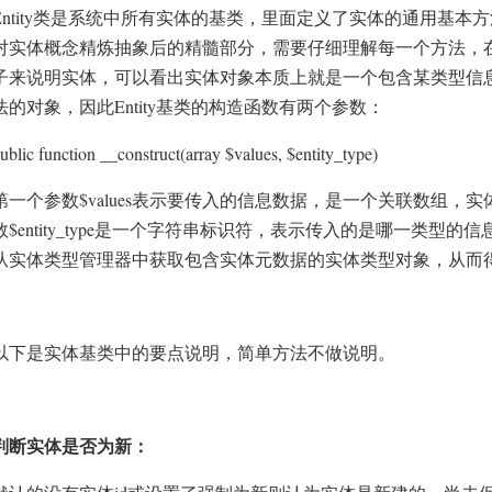
ntity
类是系统中所有实体的基类，里面定义了实体的通用基本方
对实体概念精炼抽象后的精髓部分，需要仔细理解每一个方法，
子来说明实体，可以看出实体对象本质上就是一个包含某类型信
Entity
法的对象，因此
基类的构造函数有两个参数：
ublic function __construct(array $values, $entity_type)
$values
第一个参数
表示要传入的信息数据，是一个关联数组，实
$entity_type
数
是一个字符串标识符，表示传入的是哪一类型的信
从实体类型管理器中获取包含实体元数据的实体类型对象，从而
以下是实体基类中的要点说明，简单方法不做说明。
判断实体是否为新：