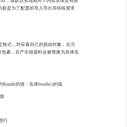
保存，该默认实现相对于内容实体是有效
为新是为了配置的导入导出等特殊需求
定格式，对应着自己的路由对象，在元
号包裹，在产生链接时会被替换为具体实
Bundle
bundle()
的
的值：实体
的值
值
进行