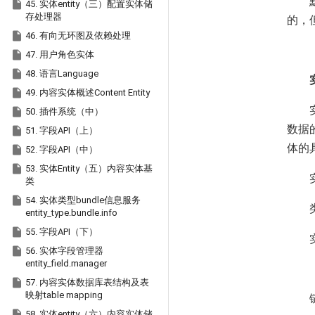

45. 实体entity（三）配置实体储
存处理器
的，

46. 有向无环图及依赖处理

47. 用户角色实体

48. 语言Language

49. 内容实体概述Content Entity

50. 插件系统（中）
数据

51. 字段API（上）
体的

52. 字段API（中）

53. 实体Entity（五）内容实体基
类

54. 实体类型bundle信息服务
entity_type.bundle.info

55. 字段API（下）

56. 实体字段管理器
entity_field.manager

57. 内容实体数据库表结构及表
映射table mapping

58. 实体entity（六）内容实体储