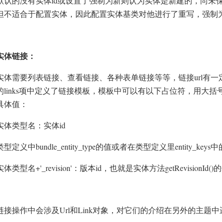
id
默认的没有实体
或设置了强制为新则认为实体是新建的，尚未
但不适合于配置实体，因此配置实体基类对他进行了重写，强制
实体链接：
url
实体需要列表链接、查看链接、各种表单链接等等，链接
有一
links
的
项中定义了链接模板，模板中可以有以下占位符，用大括
具体值：
id
实体类型名：实体
bundle_entity_type
entity_keys
类型定义中
的值
或者在类型定义里
中
+'_revision'
id
getRevisionId()
实体类型名
：版本
，也就是实体方法
的
Url
Link
链接操作中会涉及
和
对象，对它们的介绍在另外的主题中