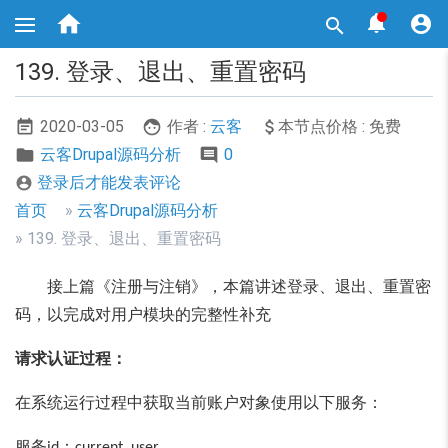
跳



转

到
主
139. 登录、退出、重置密码
要
内
容
2020-03-05
作者 :
云客
本节点价格 : 免费
云客Drupal源码分析
0
登录后才能发表评论

面
首页
云客Drupal源码分析
包
139. 登录、退出、重置密码
屑
接上篇《注册与注销》，本篇讲述登录、退出、重置密
导
码，以完成对用户模块的完整性补充
航
请求认证过程：
在系统运行过程中获取当前账户对象使用以下服务：
服务
：