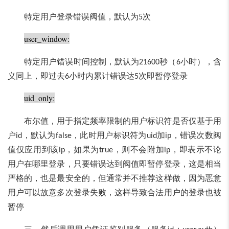
特定用户登录错误阀值，默认为
次
5
user_window:
特定用户错误时间控制，默认为
秒（
小时），含
21600
6
义同上，即过去
小时内累计错误达
次即暂停登录
6
5
uid_only:
布尔值，用于指定频率限制的用户标识符是否仅基于用
户
，默认为
，此时用户标识符为
加
，错误次数阀
id
false
uid
ip
值仅应用到该
，如果为
，则不会附加
，即表示不论
ip
true
ip
用户在哪里登录，只要错误达到阀值即暂停登录，这是相当
严格的，也是最安全的，但通常并不推荐这样做，因为恶意
用户可以故意多次登录失败，这样导致合法用户的登录也被
暂停