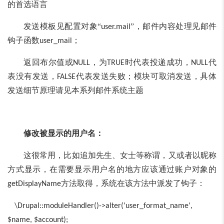
的首选语言
发送模板见配置对象“
”，邮件内容处理见邮件
user.mail
钩子函数
；
user_mail
返回布尔值或
，为
时代表投递成功，
代
NULL
TRUE
NULL
表没有发送，
代表发送失败；模块可取消发送，具体
FALSE
发送细节原理请见本系列邮件系统主题
修改被显示的用户名：
这很常用，比如追加先生、女士等称谓，又或者以昵称
方式显示，在需要显示用户名的地方应该通过账户对象的
方法取得，系统在该方法中派发了钩子：
getDisplayName
\Drupal::moduleHandler()->alter('user_format_name',
$name, $account);