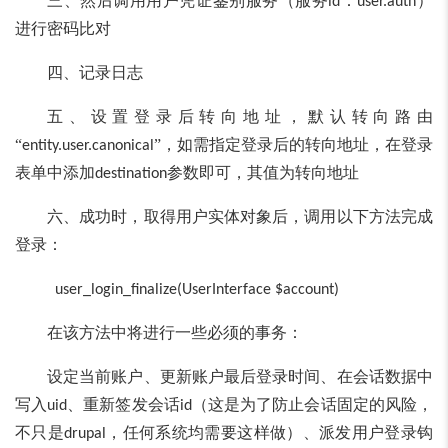
三、然后调用用户凭证鉴别服务（服务
：
）
id
user.auth
进行密码比对
四、记录日志
五、设置登录后转向地址，默认转向路由
“
”，如需指定登录后的转向地址，在登录
entity.user.canonical
表单中添加
参数即可，其值为转向地址
destination
六、成功时，取得用户实体对象后，调用以下方法完成
登录：
user_login_finalize(UserInterface $account)
在该方法中将进行一些必须的事务：
设定当前账户、更新账户最后登录时间、在会话数据中
写入
、重新签发会话
（这是为了防止会话固定的风险，
uid
id
不只是
，任何系统均需要这样做）、派发用户登录钩
drupal