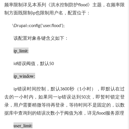
频率限制详见本系列《洪水控制防护
》主题，在频率限
flood
制方面既限制
也限制用户名，配置位于：
ip
\Drupal::config('user.flood');
该配置对象各键含义如下：
ip_limit:
错误阀值，默认
id
50
ip_window:
错误时间控制，默认
秒（
小时），即默认在过
ip
3600
1
去的一小时内，如果同一
错误达到
次，即暂时锁定登
ip
50
录，用户需要稍微等待再登录，等待时间不是固定的，以数
据库中查询到的错误次数小于阀值为准，详见
服务原理
flood
user_limit: