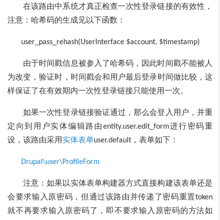
在该路由中系统才真正检查一次性登录链接的有效性，
注意：哈希码的生成见以下函数：
user_pass_rehash(UserInterface $account, $timestamp)
由于时间戳信息被参入了哈希码，因此时间戳不能被人
为改变，验证时，时间戳会和用户最后登录时间做比较，这
样保证了在有效期内一次性登录链接只能使用一次。
如果一次性登录链接验证通过，那么会登入用户，并重
定向到用户实体编辑路由
进行密码重
entity.user.edit_form
设，该路由采用
实体表单
，表单如下：
user.default
Drupal\user\ProfileForm
注意：如果以实体表单构建器方式直接构建该表单还是
会要求输入原密码，但通过该路由并传递了密码重置
token
就不再要求输入原密码了，即不要求输入原密码的方法如