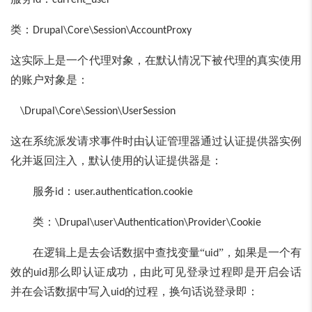
id
current_user
类：
Drupal\Core\Session\AccountProxy
这实际上是一个代理对象，在默认情况下被代理的真实使用
的账户对象是：
\Drupal\Core\Session\UserSession
这在系统派发请求事件时由认证管理器通过认证提供器实例
化并返回注入，默认使用的认证提供器是：
服务
：
id
user.authentication.cookie
类：
\Drupal\user\Authentication\Provider\Cookie
在逻辑上是去会话数据中查找变量“
”，如果是一个有
uid
效的
那么即认证成功，由此可见登录过程即是开启会话
uid
并在会话数据中写入
的过程，换句话说登录即：
uid