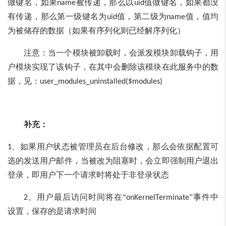
做键名，如果
被传递，那么以
值做键名，如果都没
name
uid
有传递，那么第一级键名为
值，第二级为
值，值均
uid
name
为被储存的数据（如果有序列化则已经解序列化）
注意：当一个模块被卸载时，会派发模块卸载钩子，用
户模块实现了该钩子，在其中会删除该模块在此服务中的数
据，见：
user_modules_uninstalled($modules)
补充：
、如果用户状态被管理员在后台修改，那么会依据配置可
1
选的发送用户邮件，当被改为阻塞时，会立即强制用户退出
登录，即用户下一个请求时将处于非登录状态
、用户最后访问时间将在“
”事件中
2
onKernelTerminate
设置，保存的是请求时间