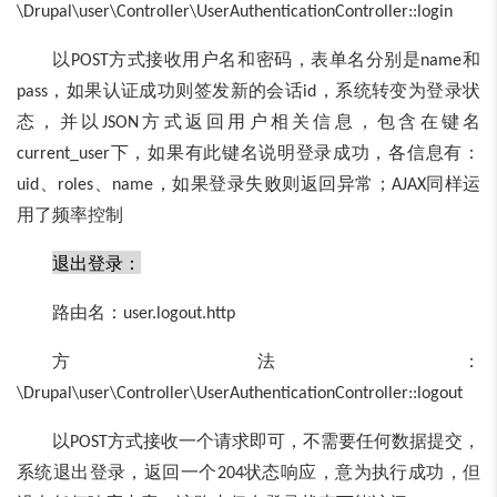
\Drupal\user\Controller\UserAuthenticationController::login
以
方式接收用户名和密码，表单名分别是
和
POST
name
，如果认证成功则签发新的会话
，系统转变为登录状
pass
id
态，并以
方式返回用户相关信息，包含在键名
JSON
下，如果有此键名说明登录成功，各信息有：
current_user
、
、
，如果登录失败则返回异常；
同样运
uid
roles
name
AJAX
用了频率控制
退出登录：
路由名：
user.logout.http
方法：
\Drupal\user\Controller\UserAuthenticationController::logout
以
方式接收一个请求即可，不需要任何数据提交，
POST
系统退出登录，返回一个
状态响应，意为执行成功，但
204