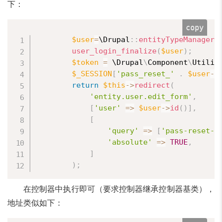
下：
copy
$user
=
\
Drupal
:
:
entityTypeManager
(
user_login_finalize
(
$user
)
;
$token
=
 \
Drupal
\
Component
\
Utilit
$_SESSION
[
'pass_reset_'
.
$user
-
>
return
$this
-
>
redirect
(
'entity.user.edit_form'
,
[
'user'
=
>
$user
-
>
id
(
)
]
,
[
'query'
=
>
[
'pass-reset-t
'absolute'
=
>
TRUE
,
]
)
;
在控制器中执行即可（要求控制器继承控制器基类），
地址类似如下：