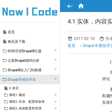
跳

转
到
主
要
4.1 实体，内
内
容
Main

首页
navigation
2017-02-10
作者

购买及下载
面
首页
Drupal 8 模块

听晴空讲Drupal8主题
包
屑

云客Drupal源码分析
导

Drupal8从入门到精通
航
评论（

Drupal 8 模块开发

0. 前言

课程1. 概述
和属性

实体
课程2. 区块，配置和表单

课程3. 表单配置和管理