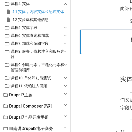

课程4. 实体
向评

4.1 实体，内容实体和配置实体

4.2 实验室和其他信息

课程5. 实体字段

课程6. 实体查询和加载

课程7. 加载和编辑字段

课程8. 服务，依赖注入和服务容
器

课程9. 创建元素，主题化元素和
管理前端库
实

课程10. 单体和功能测试

课程11. 依赖注入回顾

Drupal7主题
们又

Drupal Composer 系列
字段

Drupal7产品开发手册

司南讲Drupal8电子商务