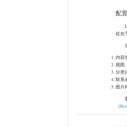
配
处在
内容类型
视图（
分类词汇
联系表单
图片样式
（
Rev