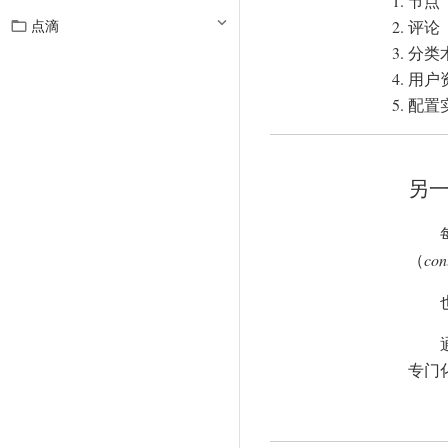
节点
评论

点滴
分类
用户
配置
另
（
con
专门