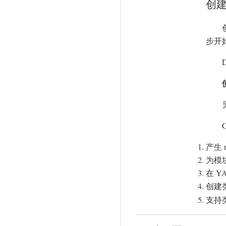
创
步开
产生 m
为模块
在 Y
创建
支持类