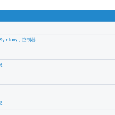
块，Symfony，控制器
息
息