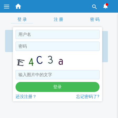
跳


转

到
主
要
登 录
注 册
密 码
内
容
还没注册？
忘记密码了?