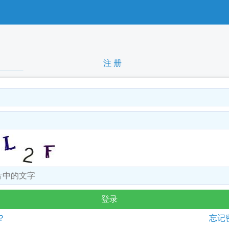
注 册
？
忘记